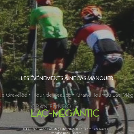
LES ÉVÉNEMENTS À NE PAS MANQUER
ie Gravelée
‣
Tour de Beauce
‣
Grand Tour du Lac-Még
© Le GranFondo Lac-Mégantic 2026 © Tous droits réservés.
Propulsé par
iClic.com