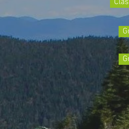
Cla
G
G