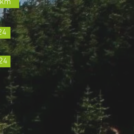
9km
24
24